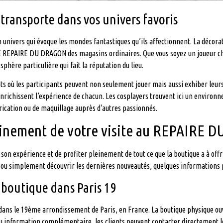
ransporte dans vos univers favoris
un univers qui évoque les mondes fantastiques qu’ils affectionnent. La déco
LE REPAIRE DU DRAGON des magasins ordinaires. Que vous soyez un joueur ch
hère particulière qui fait la réputation du lieu.
 où les participants peuvent non seulement jouer mais aussi exhiber leurs 
nrichissent l’expérience de chacun. Les cosplayers trouvent ici un environn
rication ou de maquillage auprès d’autres passionnés.
leinement de votre visite au REPAIRE
on expérience et de profiter pleinement de tout ce que la boutique a à offr
i ou simplement découvrir les dernières nouveautés, quelques informations p
 boutique dans Paris 19
dans le 19ème arrondissement de Paris, en France. La boutique physique ouv
 ou information complémentaire, les clients peuvent contacter directement l