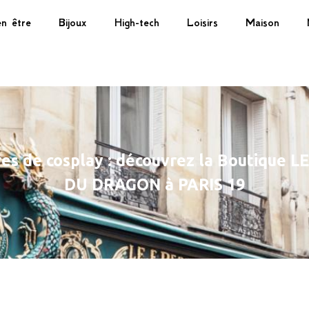
n être
Bijoux
High-tech
Loisirs
Maison
res de cosplay : découvrez la Boutique L
DU DRAGON à PARIS 19