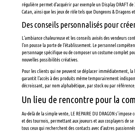
régulière permet d’acquérir par exemple un Display DRAFT de 3
Catan, ainsi que les jeux de rôle tels que Dungeons & Dragons e
Des conseils personnalisés pour crée
L’ambiance chaleureuse et les conseils avisés des vendeurs co
l’on pousse la porte de l’établissement. Le personnel compéten
personnage spécifique ou de composer un costume complet pour
nouvelles possibilités créatives.
Pour les clients qui ne peuvent se déplacer immédiatement, 
garantit l’accès à des produits même temporairement indisponible
décroissant, par nom alphabétique, par stock ou par référence, a
Un lieu de rencontre pour la c
Au-delà de la simple vente, LE REPAIRE DU DRAGON s’impose co
et des tournois, permettant aux joueurs et aux cosplayers de s
tous ceux qui recherchent des contacts avec d’autres passionn