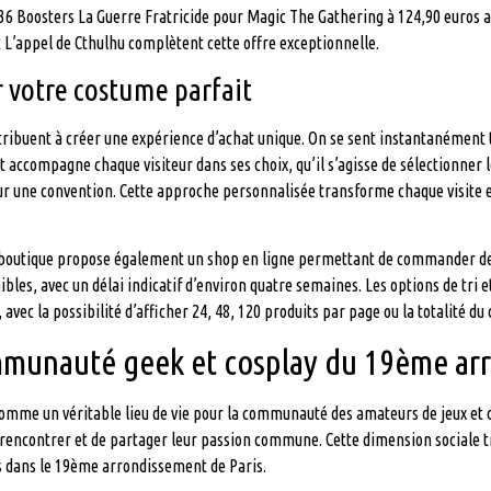
6 Boosters La Guerre Fratricide pour Magic The Gathering à 124,90 euros au
t L’appel de Cthulhu complètent cette offre exceptionnelle.
r votre costume parfait
ntribuent à créer une expérience d’achat unique. On se sent instantanément
t accompagne chaque visiteur dans ses choix, qu’il s’agisse de sélectionner 
 une convention. Cette approche personnalisée transforme chaque visite e
la boutique propose également un shop en ligne permettant de commander d
s, avec un délai indicatif d’environ quatre semaines. Les options de tri et 
vec la possibilité d’afficher 24, 48, 120 produits par page ou la totalité du 
ommunauté geek et cosplay du 19ème a
mme un véritable lieu de vie pour la communauté des amateurs de jeux et 
e rencontrer et de partager leur passion commune. Cette dimension sociale 
és dans le 19ème arrondissement de Paris.