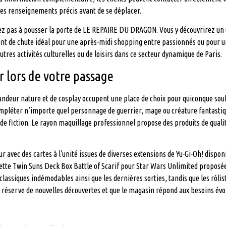
des renseignements précis avant de se déplacer.
ez pas à pousser la porte de LE REPAIRE DU DRAGON. Vous y découvrirez un 
 point de chute idéal pour une après-midi shopping entre passionnés ou pour
res activités culturelles ou de loisirs dans ce secteur dynamique de Paris.
 lors de votre passage
randeur nature et de cosplay occupent une place de choix pour quiconque sou
mpléter n’importe quel personnage de guerrier, mage ou créature fantastiqu
s de fiction. Le rayon maquillage professionnel propose des produits de qua
 avec des cartes à l’unité issues de diverses extensions de Yu-Gi-Oh! dispon
tte Twin Suns Deck Box Battle of Scarif pour Star Wars Unlimited proposée 
 classiques indémodables ainsi que les dernières sorties, tandis que les rôl
e réserve de nouvelles découvertes et que le magasin répond aux besoins évolu