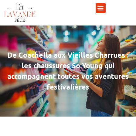
De Coachella aux Vieilles Charrues :
les chaussures So Young qui
accompagnent toutes vos aventures
festivalières